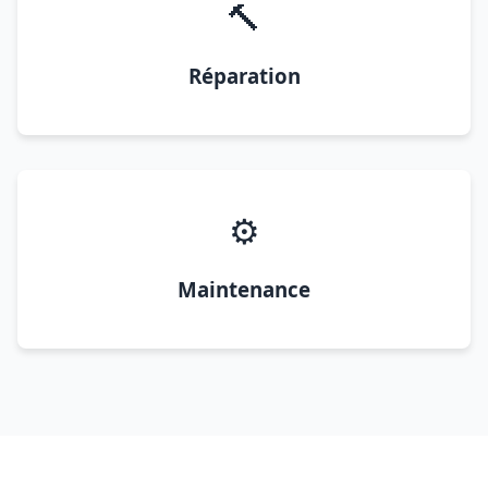
🔨
Réparation
⚙️
Maintenance