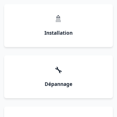
🚿
Installation
🔧
Dépannage