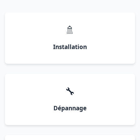
🚿
Installation
🔧
Dépannage