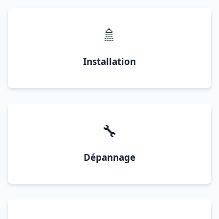
🚿
Installation
🔧
Dépannage