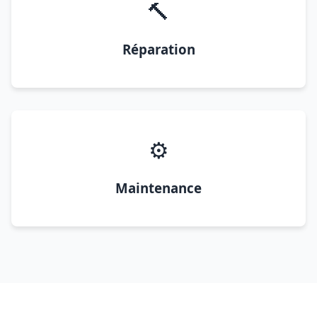
🔨
Réparation
⚙️
Maintenance