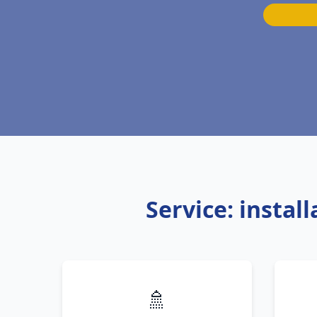
Service: insta
🚿