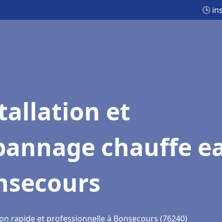
🕒 in
tallation et
pannage chauffe e
nsecours
ion rapide et professionnelle à Bonsecours (76240)