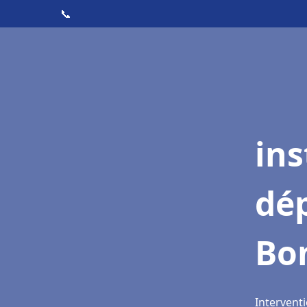
📞
ins
dé
Bo
Intervent