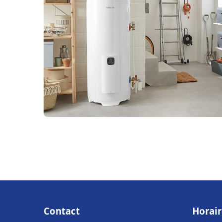
Contact
Horair