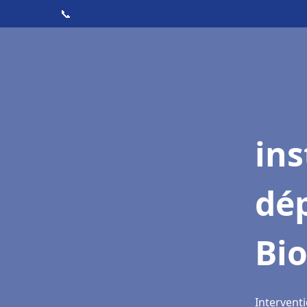
📞
ins
dé
Bio
Interventi