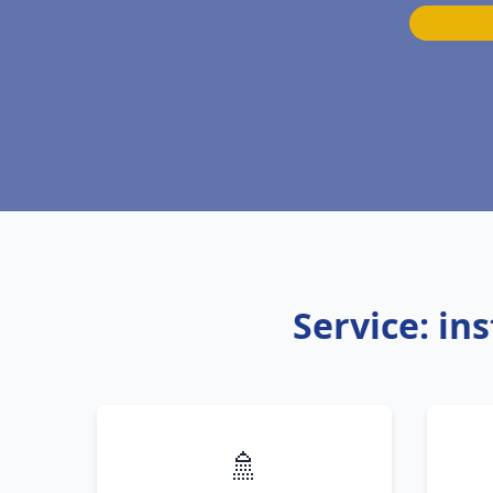
Service: in
🚿