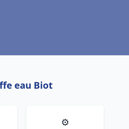
ffe eau Biot
⚙️