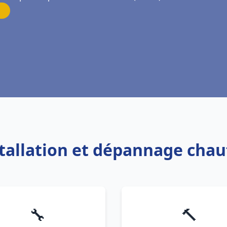
stallation et dépannage chau
🔧
🔨