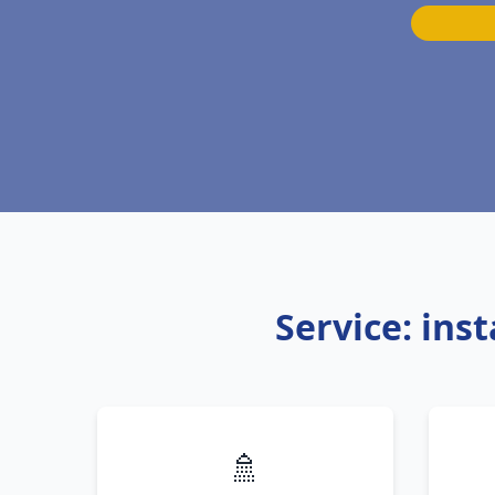
Service: ins
🚿