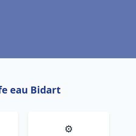
fe eau Bidart
⚙️