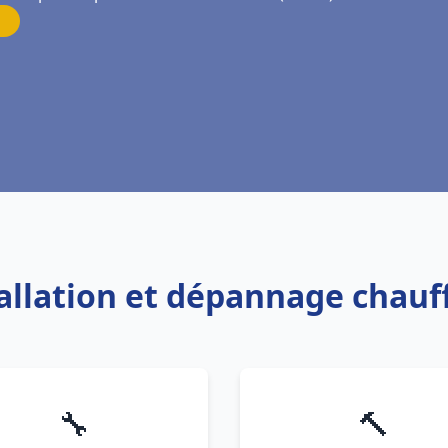
tallation et dépannage chauf
🔧
🔨