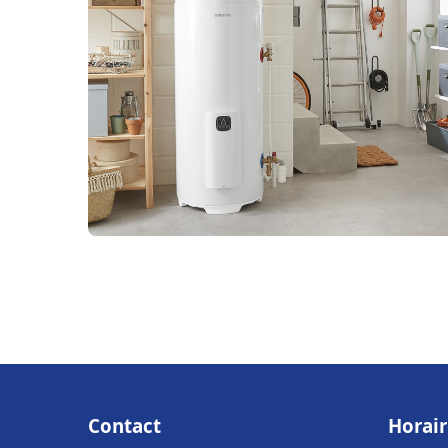
Contact
Horair