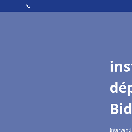
📞
ins
dé
Bid
Interventi