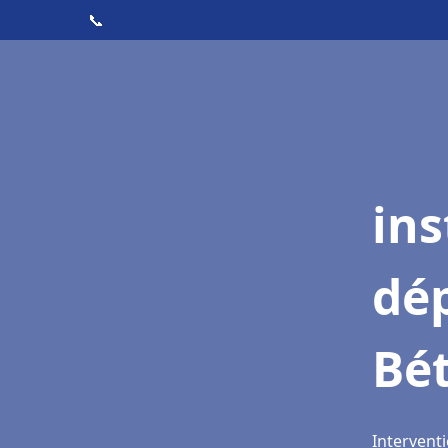
📞
ins
dé
Bé
Intervent