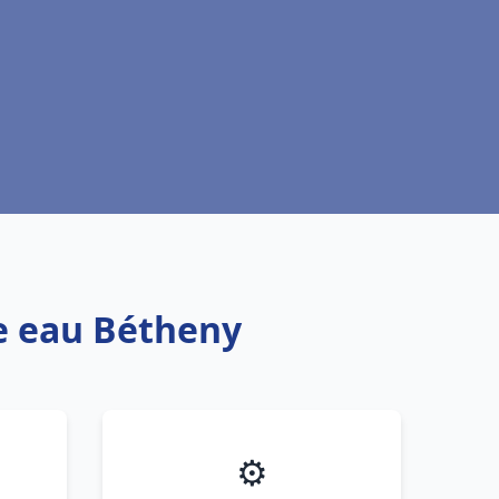
fe eau Bétheny
⚙️