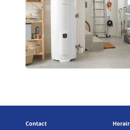
Contact
Horair