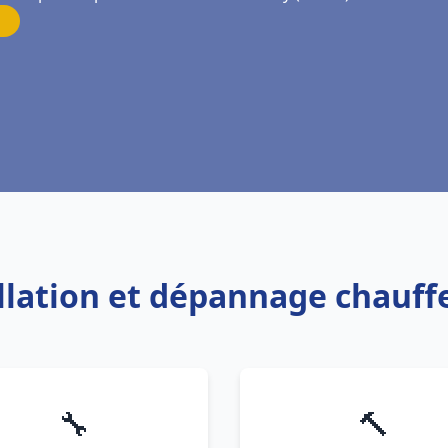
allation et dépannage chauf
🔧
🔨