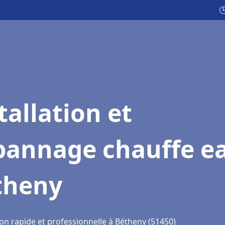

tallation et
pannage chauffe e
theny
ion rapide et professionnelle à Bétheny (51450)