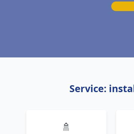
Service: inst
🚿