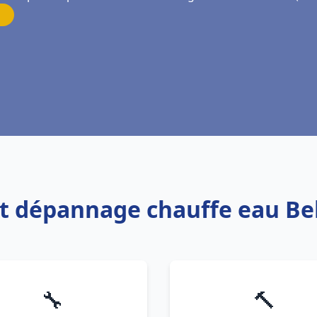
 et dépannage chauffe eau Be
🔧
🔨