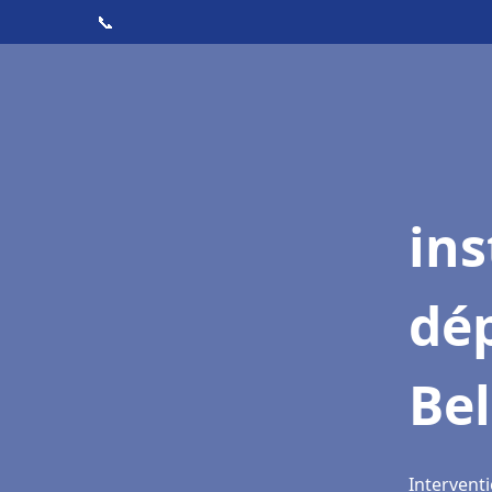
📞
ins
dé
Bel
Interventi