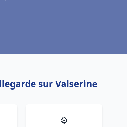
llegarde sur Valserine
⚙️