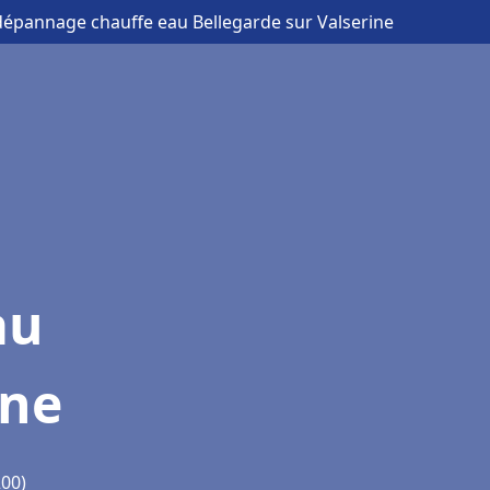
t dépannage chauffe eau Bellegarde sur Valserine
au
ine
200)