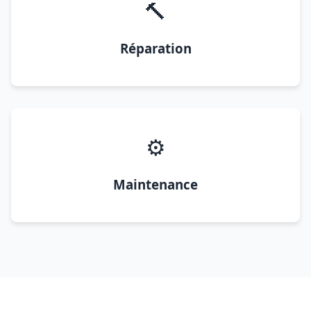
🔨
Réparation
⚙️
Maintenance