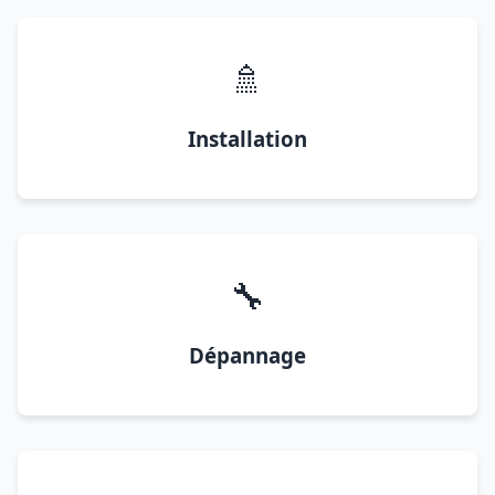
🚿
Installation
🔧
Dépannage