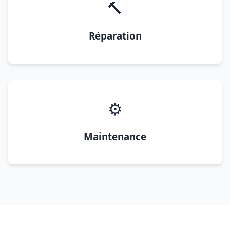
🔨
Réparation
⚙️
Maintenance