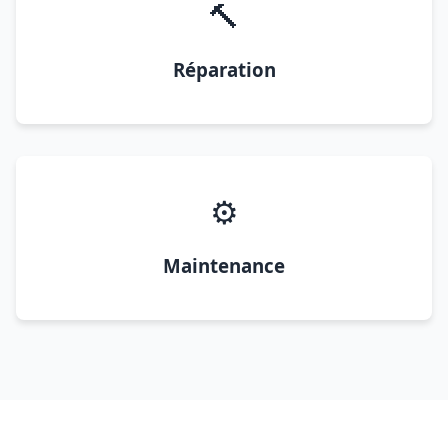
🔨
Réparation
⚙️
Maintenance