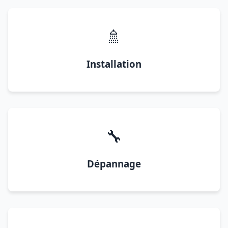
🚿
Installation
🔧
Dépannage