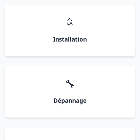
🚿
Installation
🔧
Dépannage