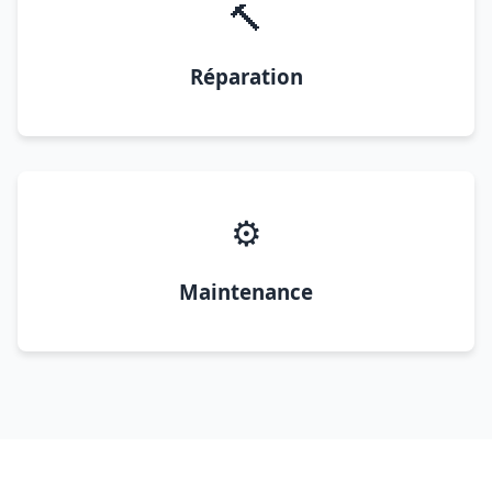
🔨
Réparation
⚙️
Maintenance