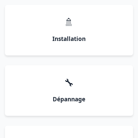
🚿
Installation
🔧
Dépannage