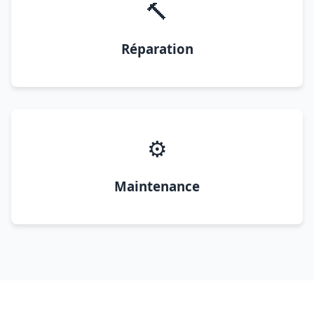
🔨
Réparation
⚙️
Maintenance