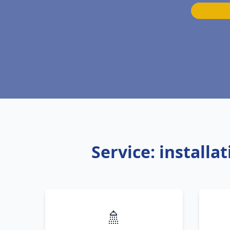
Service: install
🚿