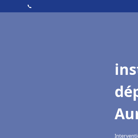
📞
ins
dé
Aur
Interventi