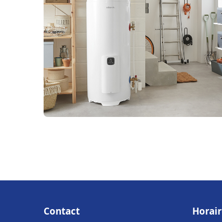
Contact
Horair