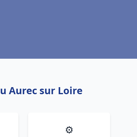
u Aurec sur Loire
⚙️