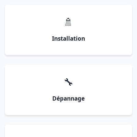
🚿
Installation
🔧
Dépannage