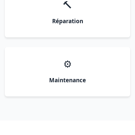
🔨
Réparation
⚙️
Maintenance