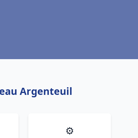
 eau Argenteuil
⚙️