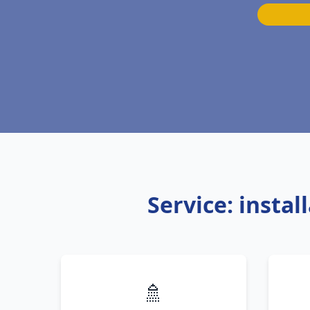
Service: insta
🚿