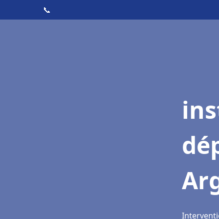
📞
ins
dé
Ar
Interventi