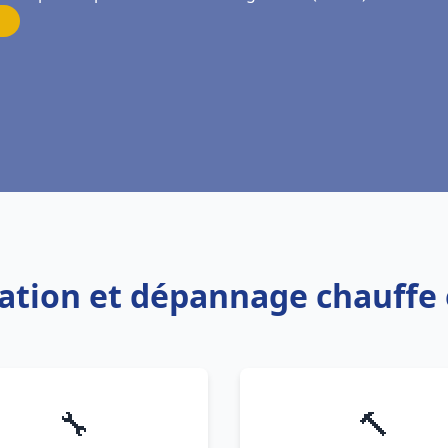
llation et dépannage chauffe
🔧
🔨