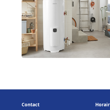
Contact
Horair