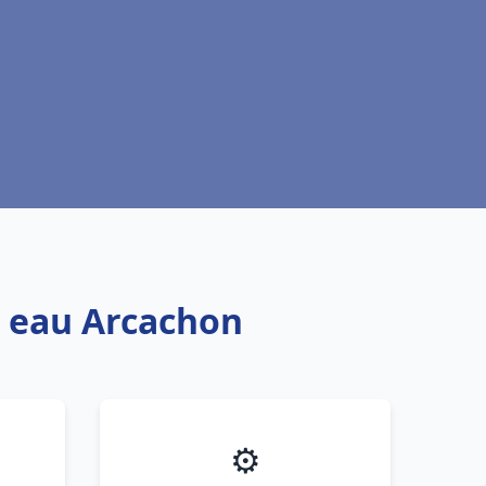
e eau Arcachon
⚙️