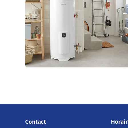
Contact
Horair