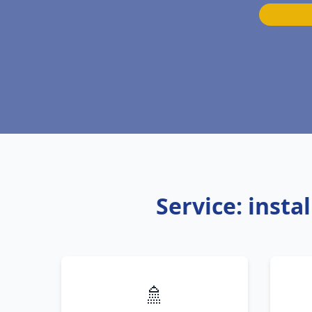
Service: inst
🚿