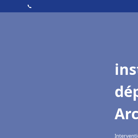
📞
ins
dé
Ar
Intervent