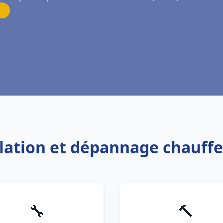
allation et dépannage chauff
🔧
🔨