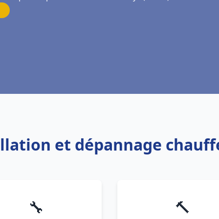
allation et dépannage chauf
🔧
🔨