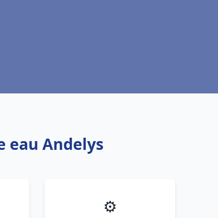
fe eau Andelys
⚙️