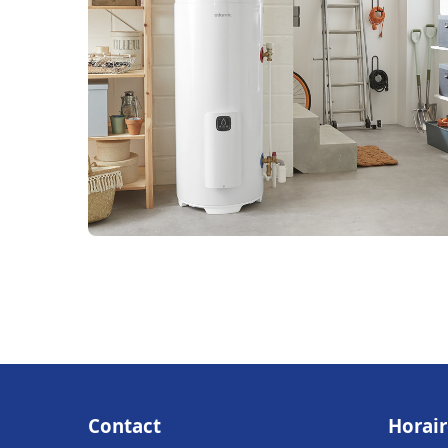
Contact
Horair