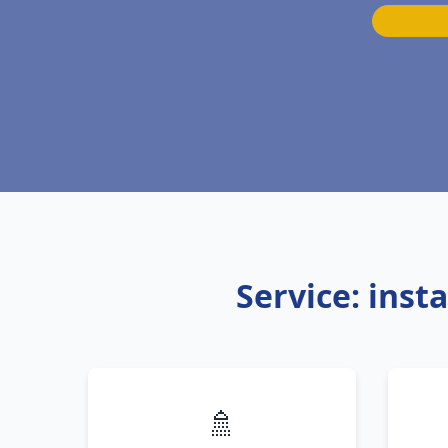
Service: inst
🚿