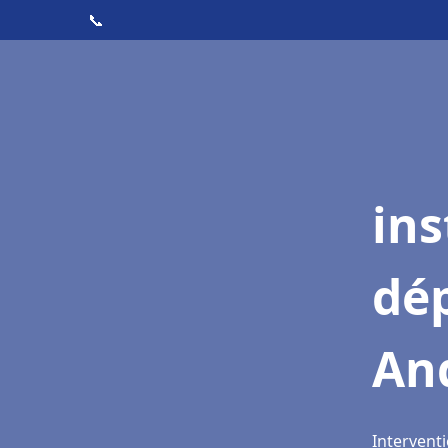
📞
ins
dé
An
Interventi