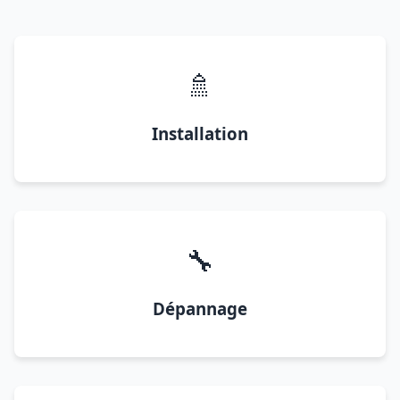
🚿
Installation
🔧
Dépannage