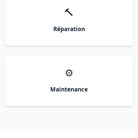
🔨
Réparation
⚙️
Maintenance