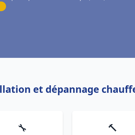
allation et dépannage chauf
🔧
🔨