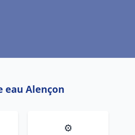
fe eau Alençon
⚙️