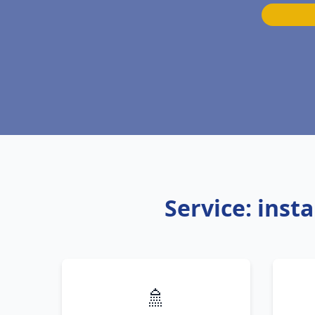
Service: inst
🚿