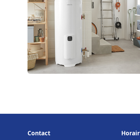
Contact
Horair