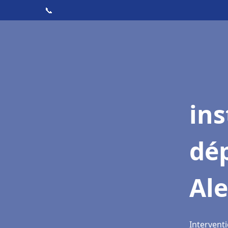
📞
ins
dé
Al
Interventi