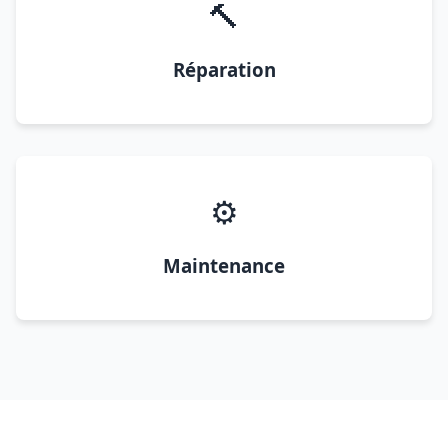
🔨
Réparation
⚙️
Maintenance