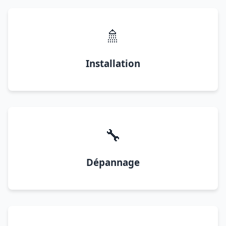
🚿
Installation
🔧
Dépannage