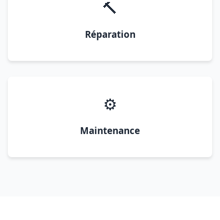
🔨
Réparation
⚙️
Maintenance