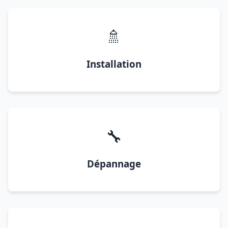
🚿
Installation
🔧
Dépannage