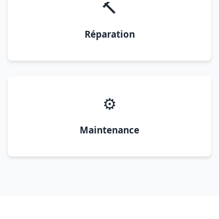
🔨
Réparation
⚙️
Maintenance