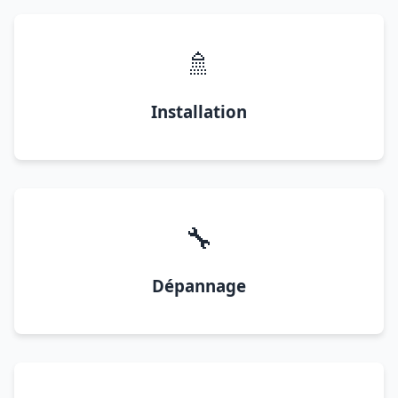
🚿
Installation
🔧
Dépannage