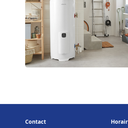
Contact
Horair