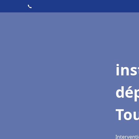
📞
ins
dé
To
Intervent