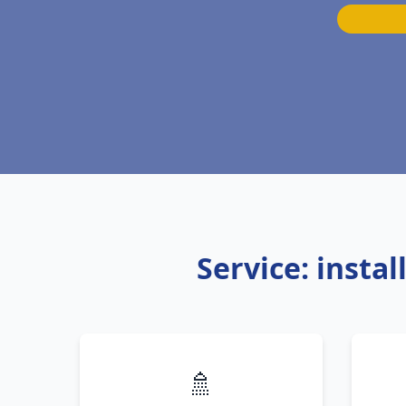
Service: insta
🚿