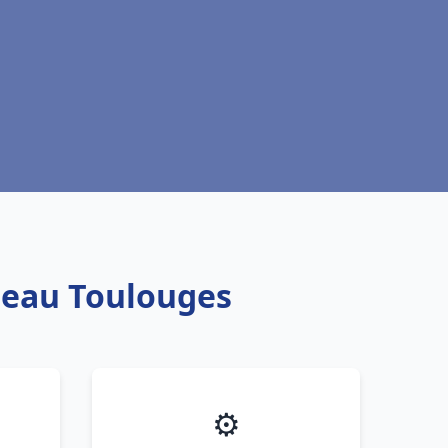
e eau Toulouges
⚙️