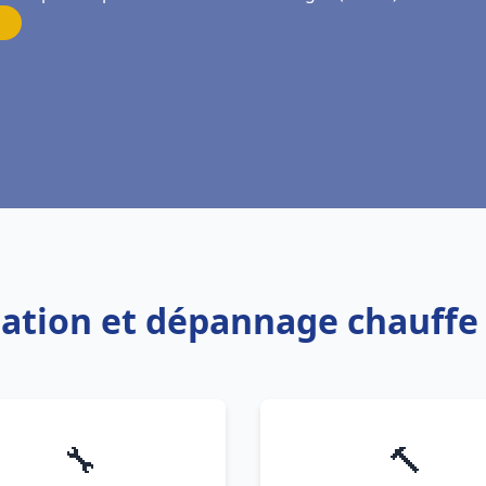
llation et dépannage chauff
🔧
🔨