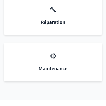
🔨
Réparation
⚙️
Maintenance