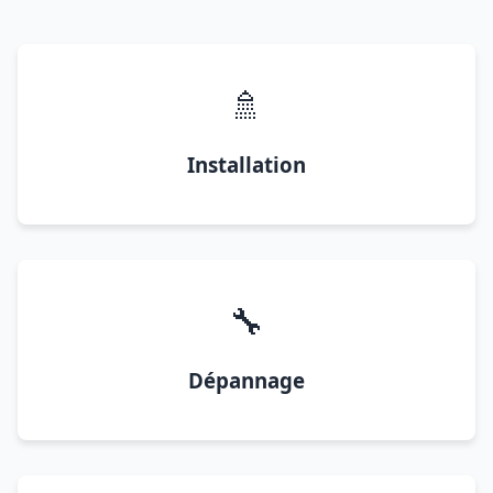
🚿
Installation
🔧
Dépannage