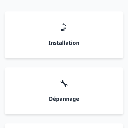
🚿
Installation
🔧
Dépannage