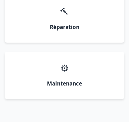
🔨
Réparation
⚙️
Maintenance