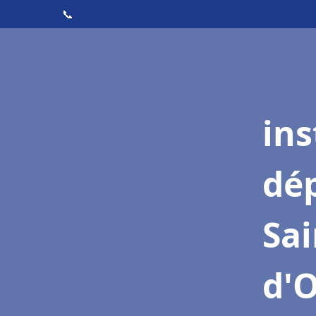
📞
ins
dé
Sa
d'