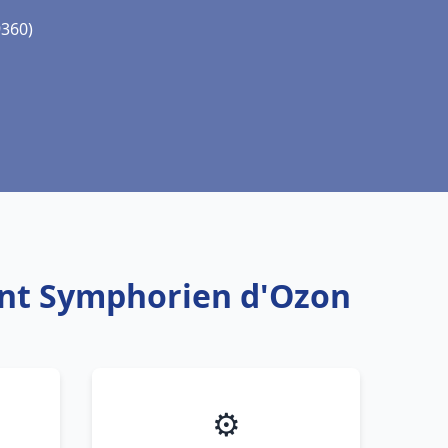
9360)
aint Symphorien d'Ozon
⚙️