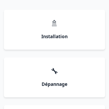
🚿
Installation
🔧
Dépannage