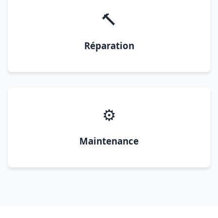
🔨
Réparation
⚙️
Maintenance