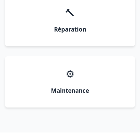
🔨
Réparation
⚙️
Maintenance