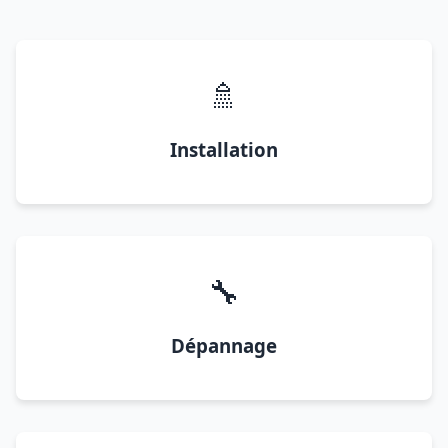
🚿
Installation
🔧
Dépannage