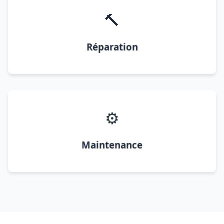
🔨
Réparation
⚙️
Maintenance