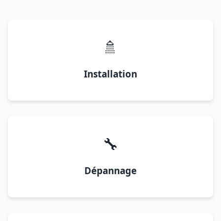
🚿
Installation
🔧
Dépannage