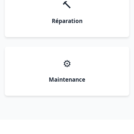
🔨
Réparation
⚙️
Maintenance