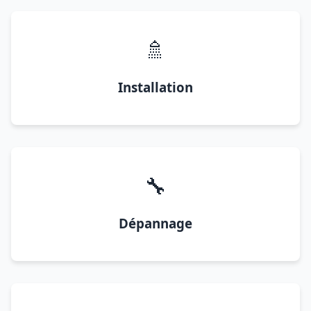
🚿
Installation
🔧
Dépannage