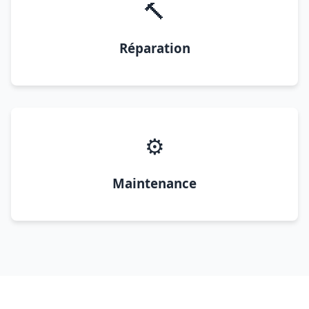
🔨
Réparation
⚙️
Maintenance