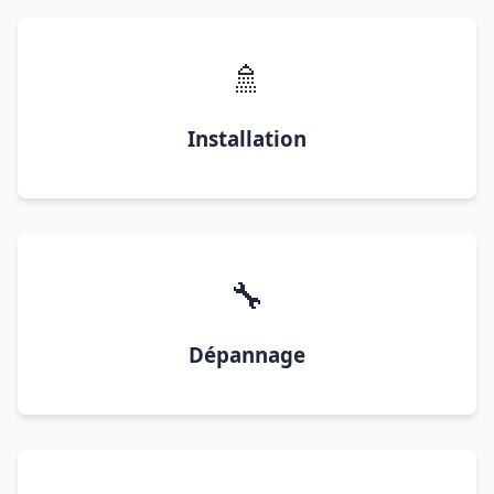
🚿
Installation
🔧
Dépannage