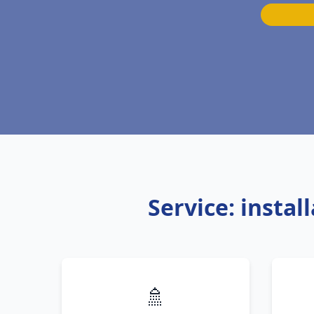
Service: insta
🚿