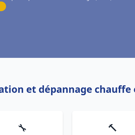
llation et dépannage chauffe
🔧
🔨