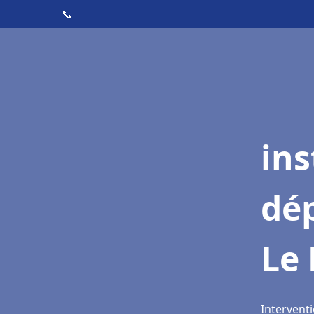
📞
ins
dé
Le
Interventi