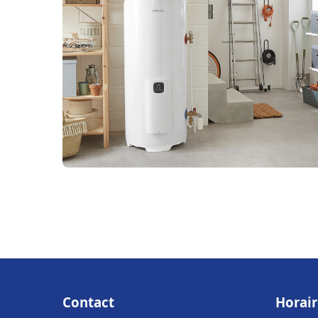
Contact
Horair