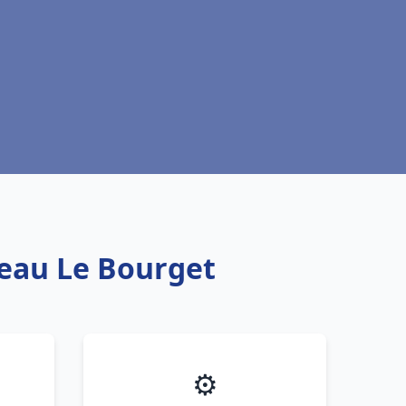
 eau Le Bourget
⚙️