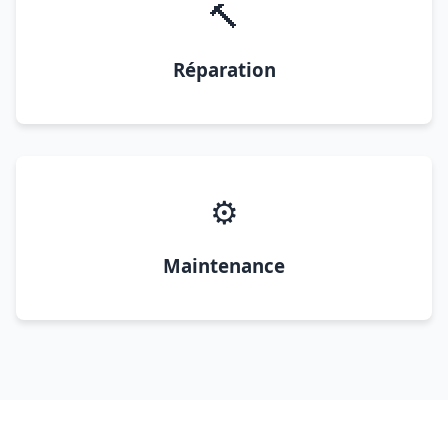
🔨
Réparation
⚙️
Maintenance