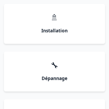
🚿
Installation
🔧
Dépannage