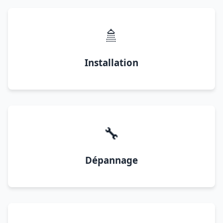
🚿
Installation
🔧
Dépannage