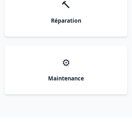
🔨
Réparation
⚙️
Maintenance